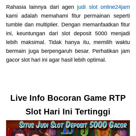
Rahasia lainnya dari agen
judi slot online24jam
kami adalah memahami fitur permainan seperti
tumble dan multiplier. Dengan memanfaatkan fitur
ini, keuntungan dari slot deposit 5000 menjadi
lebih maksimal. Tidak hanya itu, memilih waktu
bermain juga berpengaruh besar. Perhatikan jam
gacor slot hari ini agar hasil lebih optimal.
Live Info Bocoran Game RTP
Slot Hari Ini Tertinggi