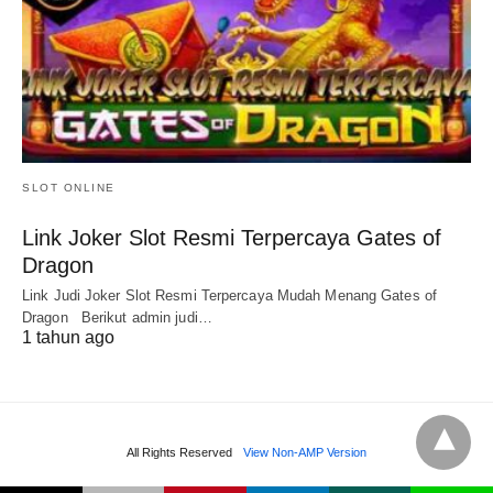
SLOT ONLINE
Link Joker Slot Resmi Terpercaya Gates of
Dragon
Link Judi Joker Slot Resmi Terpercaya Mudah Menang Gates of
Dragon Berikut admin judi…
1 tahun ago
All Rights Reserved
View Non-AMP Version