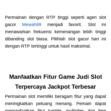
Permainan dengan RTP tinggi seperti agen slot
gacor
Mewah89
menjadi favorit. Slot ini
menawarkan frekuensi kemenangan lebih tinggi
dibanding slot biasa. Pilihlah slot gacor hari ini
dengan RTP tertinggi untuk hasil maksimal.
Manfaatkan Fitur Game Judi Slot
Terpercaya Jackpot Terbesar
Permainan slot memiliki beragam fitur yang dapat
meningkatkan peluang menang. Pemain dapat
memanfaatkan fitur tumble, multiplier, dan free