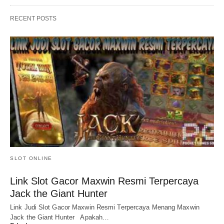
RECENT POSTS
SLOT ONLINE
Link Slot Gacor Maxwin Resmi Terpercaya
Jack the Giant Hunter
Link Judi Slot Gacor Maxwin Resmi Terpercaya Menang Maxwin
Jack the Giant Hunter Apakah…