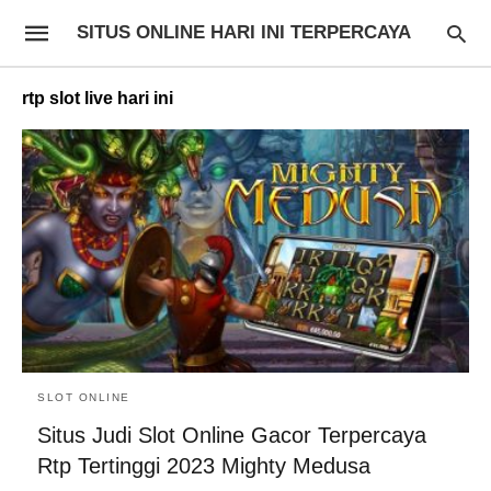
SITUS ONLINE HARI INI TERPERCAYA
rtp slot live hari ini
SLOT ONLINE
Situs Judi Slot Online Gacor Terpercaya
Rtp Tertinggi 2023 Mighty Medusa