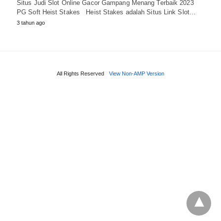
Situs Judi Slot Online Gacor Gampang Menang Terbaik 2023
PG Soft Heist Stakes Heist Stakes adalah Situs Link Slot…
3 tahun ago
All Rights Reserved
View Non-AMP Version